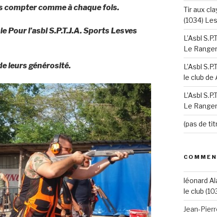
ns compter comme à chaque fois.
Tir aux cla
(1034) Le
e Pour l’asbl S.P.T.J.A. Sports Lesves
L’Asbl S.P
Le Ranger’
e leurs générosité.
L’Asbl S.P
le club de
L’Asbl S.P
Le Ranger’
(pas de tit
COMMEN
léonard Al
le club (10
Jean-Pier