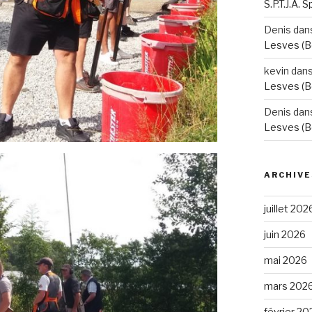
S.P.T.J.A. 
Denis
dan
Lesves (B
kevin
dan
Lesves (B
Denis
dan
Lesves (B
ARCHIVE
juillet 202
juin 2026
mai 2026
mars 202
février 20