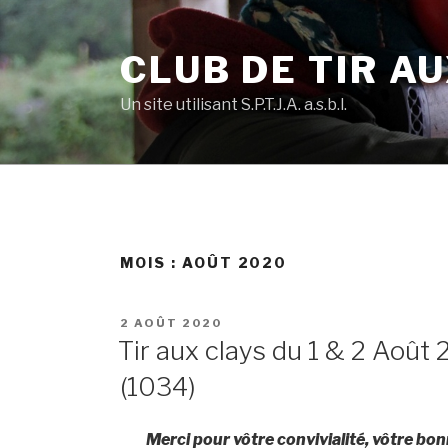
Skip
to
CLUB DE TIR AU
content
Un site utilisant S.P.T.J.A. a.s.b.l.
MOIS :
AOÛT 2020
POSTED
2 AOÛT 2020
ON
Tir aux clays du 1 & 2 Août 2
(1034)
Merci pour vôtre convivialité, vôtre bo