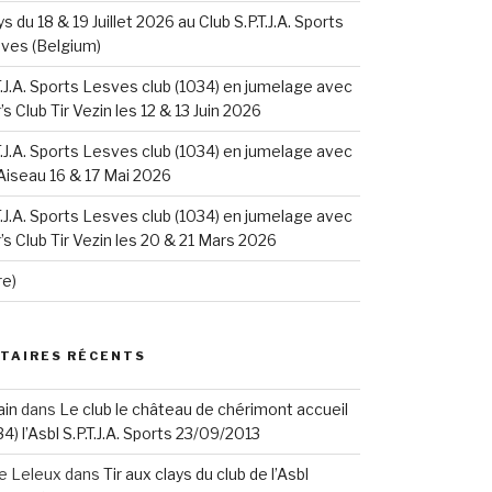
ys du 18 & 19 Juillet 2026 au Club S.P.T.J.A. Sports
sves (Belgium)
.T.J.A. Sports Lesves club (1034) en jumelage avec
s Club Tir Vezin les 12 & 13 Juin 2026
.T.J.A. Sports Lesves club (1034) en jumelage avec
 Aiseau 16 & 17 Mai 2026
.T.J.A. Sports Lesves club (1034) en jumelage avec
s Club Tir Vezin les 20 & 21 Mars 2026
re)
TAIRES RÉCENTS
ain
dans
Le club le château de chérimont accueil
34) l’Asbl S.P.T.J.A. Sports 23/09/2013
re Leleux
dans
Tir aux clays du club de l’Asbl