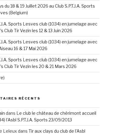
ys du 18 & 19 Juillet 2026 au Club S.P.T.J.A. Sports
sves (Belgium)
.T.J.A. Sports Lesves club (1034) en jumelage avec
s Club Tir Vezin les 12 & 13 Juin 2026
.T.J.A. Sports Lesves club (1034) en jumelage avec
 Aiseau 16 & 17 Mai 2026
.T.J.A. Sports Lesves club (1034) en jumelage avec
s Club Tir Vezin les 20 & 21 Mars 2026
re)
TAIRES RÉCENTS
ain
dans
Le club le château de chérimont accueil
34) l’Asbl S.P.T.J.A. Sports 23/09/2013
re Leleux
dans
Tir aux clays du club de l’Asbl