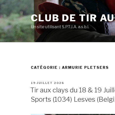
Skip
to
CLUB DE TIR AU
content
Un site utilisant S.P.T.J.A. a.s.b.l.
CATÉGORIE :
ARMURIE PLETSERS
POSTED
19 JUILLET 2026
ON
Tir aux clays du 18 & 19 Juill
Sports (1034) Lesves (Belg