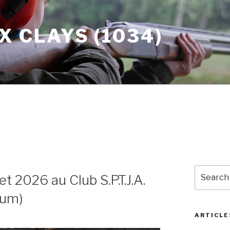
X CLAYS (1034)
Search
et 2026 au Club S.P.T.J.A.
for:
ium)
ARTICLE