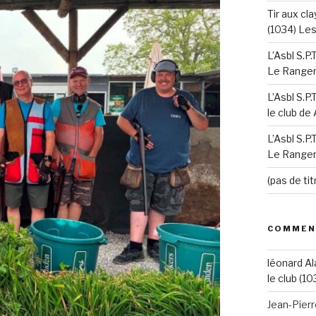
Tir aux cla
(1034) Le
L’Asbl S.P
Le Ranger’
L’Asbl S.P
le club de
L’Asbl S.P
Le Ranger’
(pas de tit
COMMEN
léonard Al
le club (10
Jean-Pier