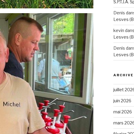
S.P.T.J.A. 
Denis
dan
Lesves (B
kevin
dan
Lesves (B
Denis
dan
Lesves (B
ARCHIVE
juillet 202
juin 2026
mai 2026
mars 202
février 20