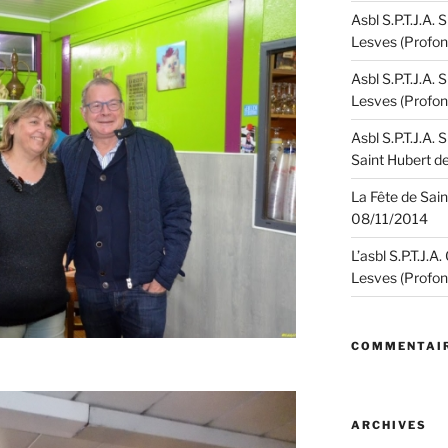
Asbl S.P.T.J.A.
Lesves (Profon
Asbl S.P.T.J.A.
Lesves (Profon
Asbl S.P.T.J.A.
Saint Hubert d
La Fête de Sain
08/11/2014
L’asbl S.P.T.J.A
Lesves (Profon
COMMENTAIR
ARCHIVES