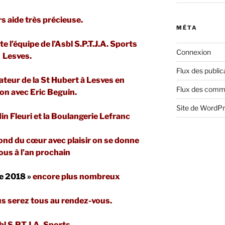
rs aide très précieuse.
MÉTA
e l’équipe de l’Asbl S.P.T.J.A. Sports
Connexion
Lesves.
Flux des public
ateur de la St Hubert à Lesves en
Flux des comm
on avec Eric Beguin.
Site de WordP
 Fleuri et la Boulangerie Lefranc
nd du cœur avec plaisir on se donne
us à l’an prochain
e 2018 »
encore plus nombreux
s serez tous au rendez-vous.
bl S.P.T.J.A. Sports