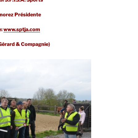
orez Présidente
e:
www.sptja.com
 Gérard & Compagnie)