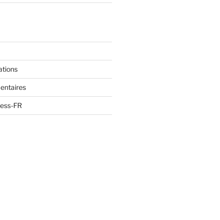
ations
entaires
ress-FR