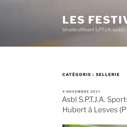
Aller
au
LES FESTI
contenu
principal
Un site utilisant S.P.T.J.A. a.s.b.l.
CATÉGORIE :
SELLERIE
PUBLIÉ
4 NOVEMBRE 2017
LE
Asbl S.P.T.J.A. Spo
Hubert à Lesves (P