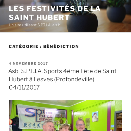
Aller
LES FESTIVITÉS DE LA
au
SAINT HUBERT
contenu
principal
Un site utilisant S.P.T.J.A. a.s.b.l.
CATÉGORIE :
BÉNÉDICTION
PUBLIÉ
4 NOVEMBRE 2017
LE
Asbl S.P.T.J.A. Sports 4ème Fête de Saint
Hubert à Lesves (Profondeville)
04/11/2017