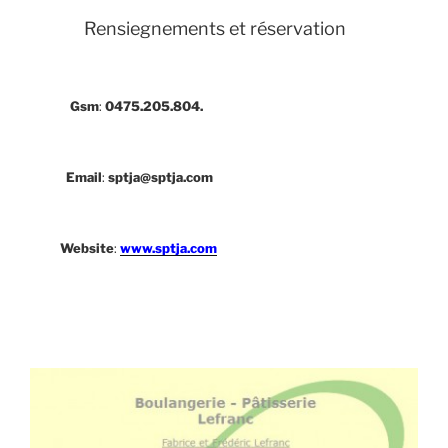
Rensiegnements et réservation
Gsm
:
0475.205.804.
Email
:
sptja@sptja.com
Website
:
www.sptja.com