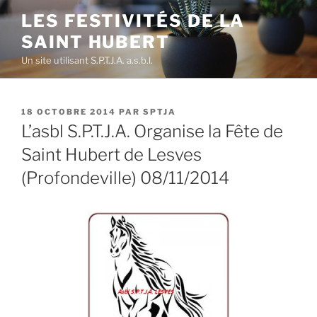
Aller
LES FESTIVITÉS DE LA
au
SAINT HUBERT
contenu
principal
Un site utilisant S.P.T.J.A. a.s.b.l.
PUBLIÉ
18 OCTOBRE 2014
PAR
SPTJA
LE
L’asbl S.P.T.J.A. Organise la Fête de
Saint Hubert de Lesves
(Profondeville) 08/11/2014