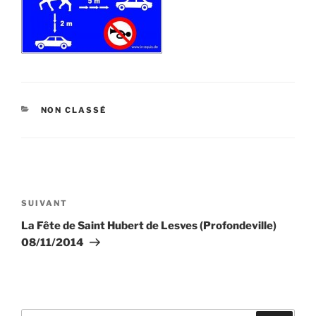
CATÉGORIES
NON CLASSÉ
Navigation
de
Article
SUIVANT
l’article
suivant
La Fête de Saint Hubert de Lesves (Profondeville)
08/11/2014