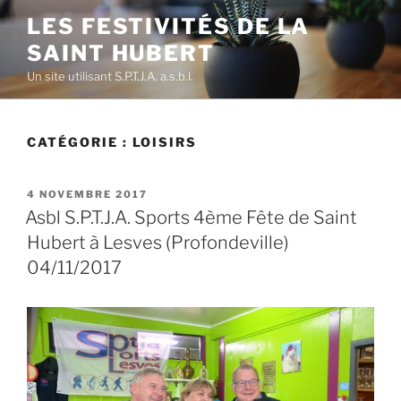
Aller
LES FESTIVITÉS DE LA
au
SAINT HUBERT
contenu
principal
Un site utilisant S.P.T.J.A. a.s.b.l.
CATÉGORIE :
LOISIRS
PUBLIÉ
4 NOVEMBRE 2017
LE
Asbl S.P.T.J.A. Sports 4ème Fête de Saint
Hubert à Lesves (Profondeville)
04/11/2017