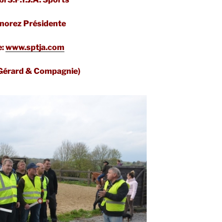
orez Présidente
e:
www.sptja.com
 Gérard & Compagnie)