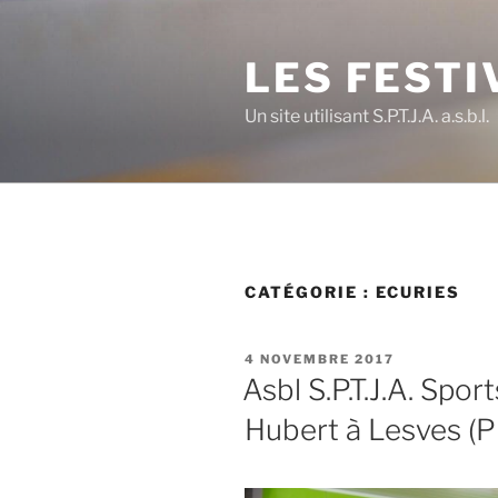
Aller
au
LES FESTI
contenu
principal
Un site utilisant S.P.T.J.A. a.s.b.l.
CATÉGORIE :
ECURIES
PUBLIÉ
4 NOVEMBRE 2017
LE
Asbl S.P.T.J.A. Spo
Hubert à Lesves (P