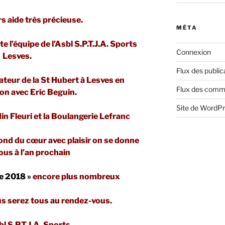
rs aide très précieuse.
MÉTA
e l’équipe de l’Asbl S.P.T.J.A. Sports
Connexion
Lesves.
Flux des public
ateur de la St Hubert à Lesves en
Flux des comm
on avec Eric Beguin.
Site de WordP
 Fleuri et la Boulangerie Lefranc
nd du cœur avec plaisir on se donne
us à l’an prochain
e 2018 »
encore plus nombreux
s serez tous au rendez-vous.
bl S.P.T.J.A. Sports