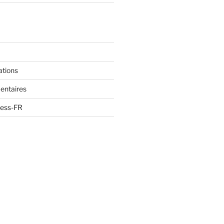
ations
entaires
ress-FR