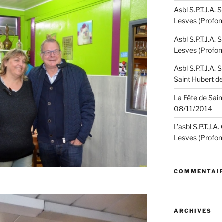
Asbl S.P.T.J.A.
Lesves (Profon
Asbl S.P.T.J.A.
Lesves (Profon
Asbl S.P.T.J.A.
Saint Hubert d
La Fête de Sain
08/11/2014
L’asbl S.P.T.J.A
Lesves (Profon
COMMENTAIR
ARCHIVES