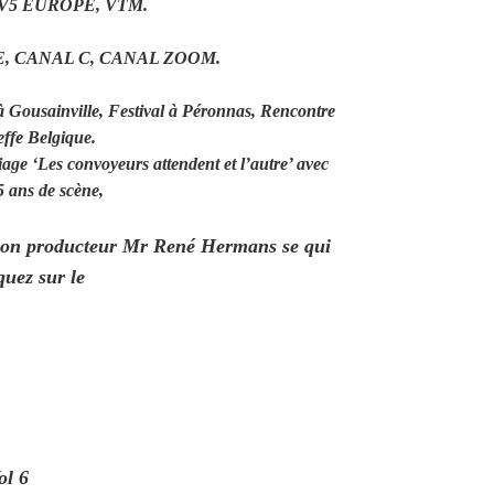
TV5 EUROPE, VTM.
, CANAL C, CANAL ZOOM.
à Gousainville, Festival à Péronnas, Rencontre
ffe Belgique.
age ‘Les convoyeurs attendent et l’autre’ avec
5 ans de scène,
r son producteur Mr René Hermans se qui
quez sur le
ol 6