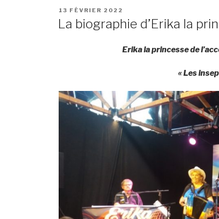
POSTED
13 FÉVRIER 2022
ON
La biographie d’Erika la pr
Erika la princesse de l’a
« Les insep