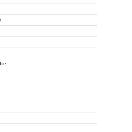
n
hie