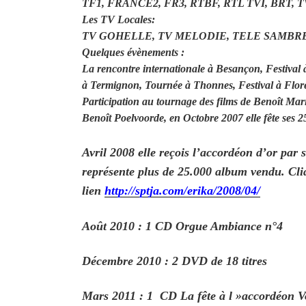
TF1, FRANCE2, FR3, RTBF, RTL TVI, BRT, 
Les TV Locales:
TV GOHELLE, TV MELODIE, TELE SAMBRE
Quelques évènements :
La rencontre internationale à Besançon, Festival 
à Termignon, Tournée à Thonnes, Festival à Flore
Participation au tournage des films de Benoît Mari
Benoît Poelvoorde, en Octobre 2007 elle fête ses 2
Avril 2008 elle reçois l’accordéon d’or pa
représente plus de 25.000 album vendu. Cli
lien
http://sptja.com/erika/2008/04/
Août 2010 : 1 CD Orgue Ambiance n°4
Décembre 2010 : 2 DVD de 18 titres
Mars 2011 : 1 CD La fête à l »accordéon V