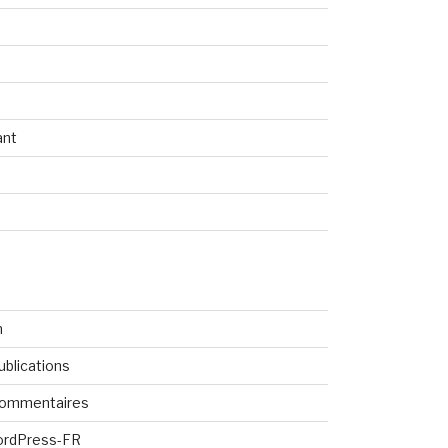
ant
n
ublications
commentaires
ordPress-FR