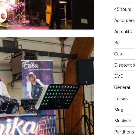
45 tours
Accordeo
Actualité
Bal
Cds
Discograp
DVD
Général
Loisirs
Mug
Musique
Partitions