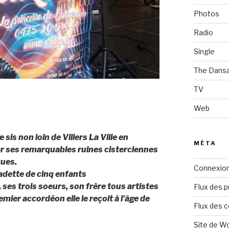
Photos
Radio
Single
The Dans
TV
Web
 sis non loin de Villers La Ville en
MÉTA
par ses remarquables ruines cisterciennes
ques.
Connexio
cadette de cinq enfants
 ses trois soeurs, son frère tous artistes
Flux des p
mier accordéon elle le reçoit à l’âge de
Flux des 
Site de W