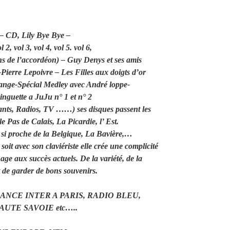
 – CD, Lily Bye Bye –
, vol 3, vol 4, vol 5. vol 6,
 de l’accordéon) – Guy Denys et ses amis
Pierre Lepoivre – Les Filles aux doigts d’or
ange-Spécial Medley avec André loppe-
nguette a JuJu n° 1 et n° 2
nts, Radios, TV ……) ses disques passent les
e Pas de Calais, La Picardie, l’ Est.
si proche de la Belgique, La Bavière,…
soit avec son claviériste elle crée une complicité
age aux succès actuels. De la variété, de la
de garder de bons souvenirs.
ANCE INTER A PARIS, RADIO BLEU,
UTE SAVOIE etc…..