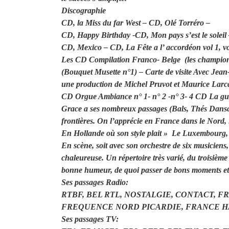
Discographie
CD, la Miss du far West – CD, Olé Torréro –
CD, Happy Birthday -CD, Mon pays s’est le soleil
CD, Mexico – CD, La Fête a l’ accordéon vol 1, vol 2
Les CD Compilation Franco- Belge (les champions
(Bouquet Musette n°1) – Carte de visite Avec Jean-
une production de Michel Pruvot et Maurice Larc
CD Orgue Ambiance n° 1- n° 2 -n° 3- 4 CD La gui
Grace a ses nombreux passages (Bals, Thés Dansa
frontières. On l’apprécie en France dans le Nord, l
En Hollande où son style plait » Le Luxembourg, 
En scène, soit avec son orchestre de six musiciens, 
chaleureuse. Un répertoire très varié, du troisième 
bonne humeur, de quoi passer de bons moments et 
Ses passages Radio:
RTBF, BEL RTL, NOSTALGIE, CONTACT, FR
FREQUENCE NORD PICARDIE, FRANCE HA
Ses passages TV: