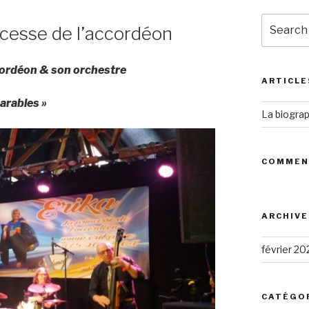
Search
incesse de l’accordéon
for:
ccordéon
&
son orchestre
ARTICLE
arables »
La biograp
COMMEN
ARCHIVE
février 20
CATÉGO