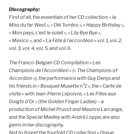
Discography:
First of all, the essentials of her CD collection: « la
Miss du far West », « Olé Torréro », « Happy Birthday »,
« Mon pays, c’est le soleil », « Lily Bye Bye »,
« Mexico », and « La Fête à l’accordéon » vol. 1, vol. 2,
vol. 3, vol. 4, vol. 5, and vol. 6.
The Franco-Belgian CD Compilation « Les
Champions de l’Accordéon » (« The Champions of
Accordion »), the performance with Guy Denys and
his friends in « Bouquet Musette n°1 », the « Carte de
visite » with Jean-Pierre Lepoivre, « Les Filles aux
Doigts d’Or » (the Golden Finger Ladies) – a
production of Michel Pruvot and Maurice Larcange,
and the Special Medley with André Loppe, are also
gems in her discography.
Not to forget the fourfold CD collection « Orgue