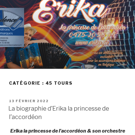
Skip
to
content
BIOGRAPHIE D'ERIKA
CATÉGORIE :
45 TOURS
POSTED
13 FÉVRIER 2022
ON
La biographie d’Erika la princesse de
l’accordéon
Erika la princesse de l’accordéon
&
son orchestre