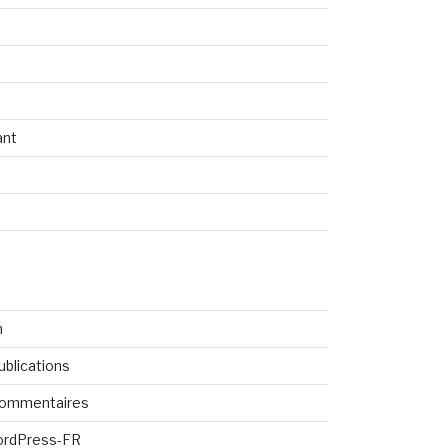
ant
n
ublications
commentaires
ordPress-FR