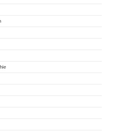
n
hie