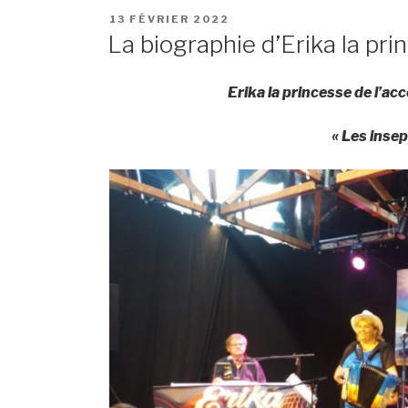
POSTED
13 FÉVRIER 2022
ON
La biographie d’Erika la pr
Erika la princesse de l’a
« Les insep