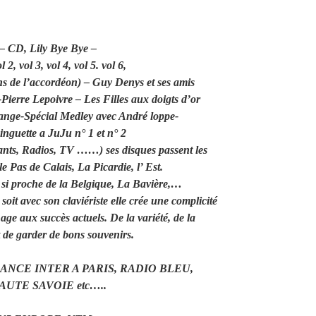
 – CD, Lily Bye Bye –
, vol 3, vol 4, vol 5. vol 6,
 de l’accordéon) – Guy Denys et ses amis
Pierre Lepoivre – Les Filles aux doigts d’or
ange-Spécial Medley avec André loppe-
nguette a JuJu n° 1 et n° 2
nts, Radios, TV ……) ses disques passent les
e Pas de Calais, La Picardie, l’ Est.
si proche de la Belgique, La Bavière,…
soit avec son claviériste elle crée une complicité
age aux succès actuels. De la variété, de la
de garder de bons souvenirs.
ANCE INTER A PARIS, RADIO BLEU,
UTE SAVOIE etc…..