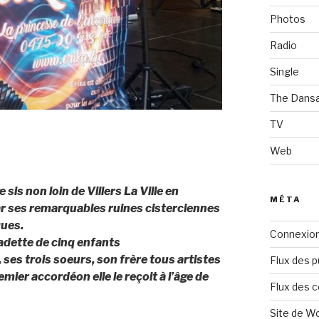
Photos
Radio
Single
The Dans
TV
Web
 sis non loin de Villers La Ville en
MÉTA
par ses remarquables ruines cisterciennes
ques.
Connexio
cadette de cinq enfants
 ses trois soeurs, son frère tous artistes
Flux des p
mier accordéon elle le reçoit à l’âge de
Flux des 
Site de W