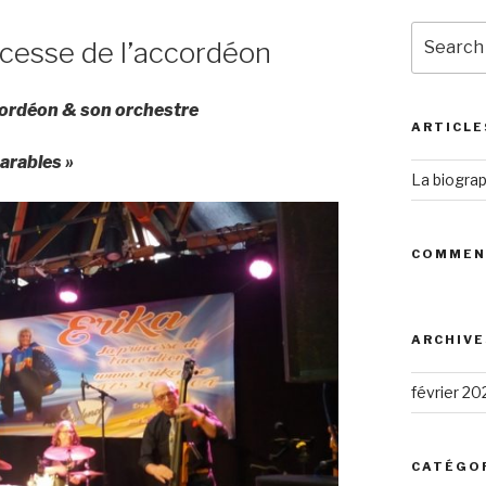
Search
incesse de l’accordéon
for:
ccordéon
&
son orchestre
ARTICLE
arables »
La biograp
COMMEN
ARCHIVE
février 20
CATÉGO