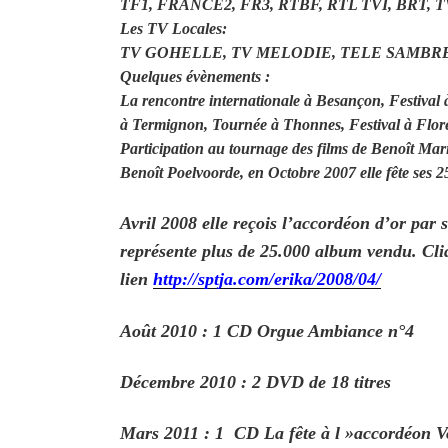
TF1, FRANCE2, FR3, RTBF, RTL TVI, BRT, 
Les TV Locales:
TV GOHELLE, TV MELODIE, TELE SAMBRE
Quelques évènements :
La rencontre internationale à Besançon, Festival 
à Termignon, Tournée à Thonnes, Festival à Flore
Participation au tournage des films de Benoît Mari
Benoît Poelvoorde, en Octobre 2007 elle fête ses 2
Avril 2008 elle reçois l’accordéon d’or pa
représente plus de 25.000 album vendu. Cli
lien
http://sptja.com/erika/2008/04/
Août 2010 : 1 CD Orgue Ambiance n°4
Décembre 2010 : 2 DVD de 18 titres
Mars 2011 : 1 CD La fête à l »accordéon V