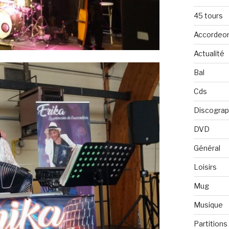
45 tours
Accordeo
Actualité
Bal
Cds
Discograp
DVD
Général
Loisirs
Mug
Musique
Partitions