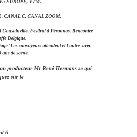
TV5 EUROPE, VTM.
, CANAL C, CANAL ZOOM.
à Gousainville, Festival à Péronnas, Rencontre
ffe Belgique.
age ‘Les convoyeurs attendent et l’autre’ avec
5 ans de scène,
r son producteur Mr René Hermans se qui
quez sur le
ol 6