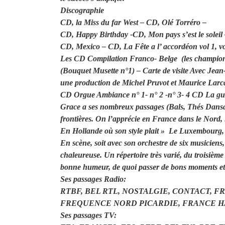
Discographie
CD, la Miss du far West – CD, Olé Torréro –
CD, Happy Birthday -CD, Mon pays s’est le soleil
CD, Mexico – CD, La Fête a l’ accordéon vol 1, vol 2
Les CD Compilation Franco- Belge (les champions
(Bouquet Musette n°1) – Carte de visite Avec Jean-
une production de Michel Pruvot et Maurice Larc
CD Orgue Ambiance n° 1- n° 2 -n° 3- 4 CD La gui
Grace a ses nombreux passages (Bals, Thés Dansa
frontières. On l’apprécie en France dans le Nord, l
En Hollande où son style plait » Le Luxembourg, 
En scène, soit avec son orchestre de six musiciens, 
chaleureuse. Un répertoire très varié, du troisième 
bonne humeur, de quoi passer de bons moments et 
Ses passages Radio:
RTBF, BEL RTL, NOSTALGIE, CONTACT, FR
FREQUENCE NORD PICARDIE, FRANCE HA
Ses passages TV: