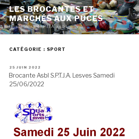
Skip
LES BROCANTES ET
to
MARCHÉS AUX PUCES
content
Un site utilisant S.P.T.J.A. a.s.b.l.
CATÉGORIE :
SPORT
POSTED
25 JUIN 2022
ON
Brocante Asbl S.P.T.J.A. Lesves Samedi
25/06/2022