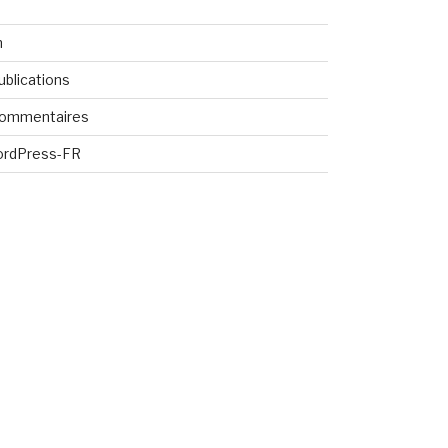
n
ublications
commentaires
ordPress-FR