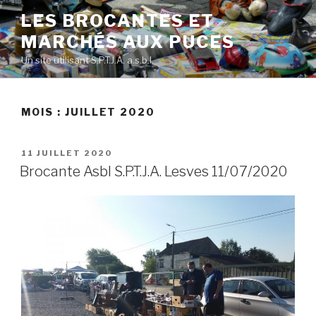
Skip
LES BROCANTES ET
to
MARCHÉS AUX PUCES
content
Un site utilisant S.P.T.J.A. a.s.b.l.
MOIS :
JUILLET 2020
POSTED
11 JUILLET 2020
ON
Brocante Asbl S.P.T.J.A. Lesves 11/07/2020