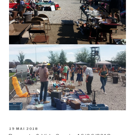
POSTED
19 MAI 2018
ON