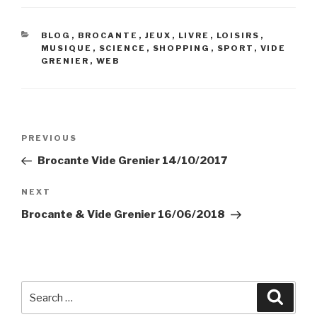
CATEGORIES
BLOG
,
BROCANTE
,
JEUX
,
LIVRE
,
LOISIRS
,
MUSIQUE
,
SCIENCE
,
SHOPPING
,
SPORT
,
VIDE
GRENIER
,
WEB
Navigation
Previous
PREVIOUS
de
Post
Brocante Vide Grenier 14/10/2017
l’article
Next
NEXT
Post
Brocante & Vide Grenier 16/06/2018
Search
Searc
for: