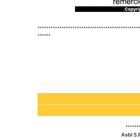
**********************************************
******
******
Asbl S.P