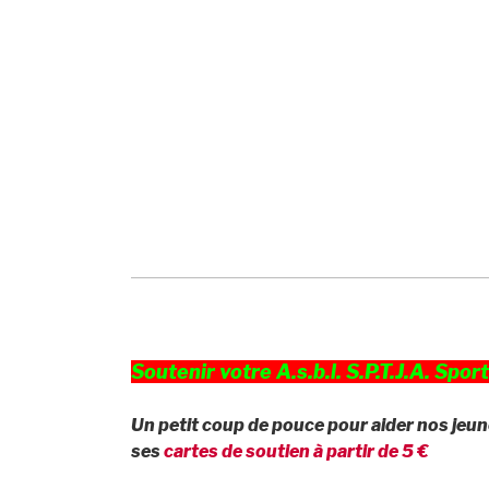
Soutenir votre A.s.b.l. S.P.T.J.A. Spor
Un petit coup de pouce pour aider nos jeune
ses
cartes de soutien à partir de 5 €