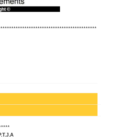
*********************************************
*****
.T.J.A