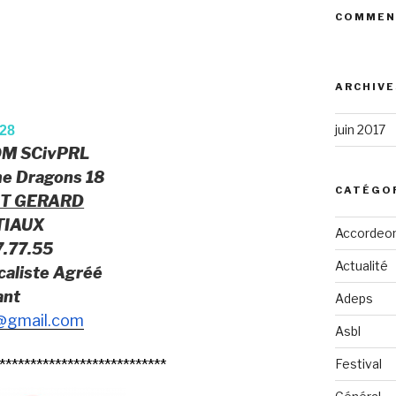
COMMEN
ARCHIVE
juin 2017
828
OM SCivPRL
me Dragons 18
CATÉGO
T GERARD
TIAUX
Accordeo
.77.55
Actualité
caliste Agréé
ant
Adeps
l@gmail.com
Asbl
***************************
Festival