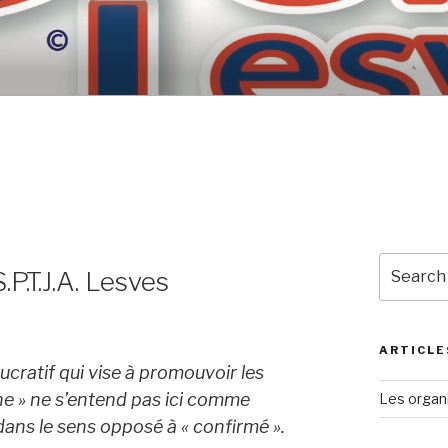
Search
.P.T.J.A. Lesves
for:
ARTICLE
ucratif qui vise à promouvoir les
une » ne s’entend pas ici comme
Les organi
ans le sens opposé à « confirmé ».