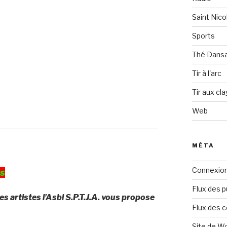
Saint Nico
Sports
Thé Dans
Tir à l'arc
Tir aux cla
Web
MÉTA
Connexio
ts
Flux des p
s artistes l’Asbl S.P.T.J.A. vous propose
Flux des 
Site de W