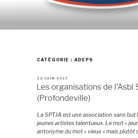
Skip
to
content
CATÉGORIE :
ADEPS
POSTED
22 JUIN 2017
ON
Les organisations de l’Asbl S
(Profondeville)
La SPTJA est une association sans but l
jeunes artistes talentueux. Le mot « je
antonyme du mot « vieux » mais plutôt d