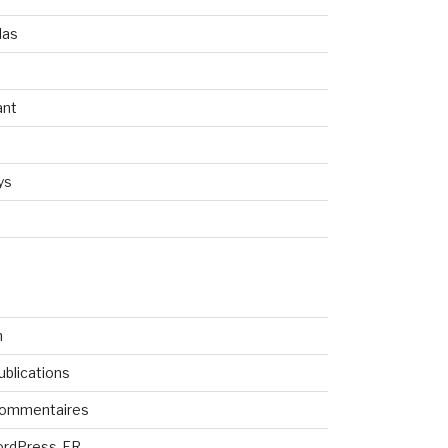
las
ant
ys
n
ublications
commentaires
ordPress-FR