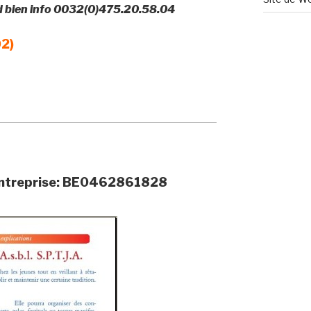
nd bien info 0032(0)475.20.58.04
02)
d’entreprise: BE0462861828