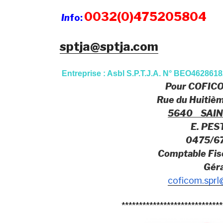
0032(0)475205804
In
fo:
sptja@sptja.com
Entreprise : Asbl S.P.T.J.A. N° BEO462861
Pour COFIC
Rue du Huitiè
5640 SAIN
E. PES
0475/67
Comptable Fis
Gér
coficom.spr
*****************************