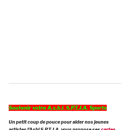
Soutenir votre A.s.b.l. S.P.T.J.A. Sports
Un petit coup de pouce pour aider nos jeunes
artistes l’Asbl S.P.T.J.A. vous propose ses
cartes