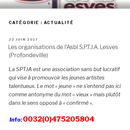
Skip
to
content
CATÉGORIE :
ACTUALITÉ
POSTED
22 JUIN 2017
ON
Les organisations de l’Asbl S.P.T.J.A. Lesves
(Profondeville)
La SPTJA est une association sans but lucratif
qui vise à promouvoir les jeunes artistes
talentueux. Le mot « jeune » ne s’entend pas ici
comme antonyme du mot « vieux » mais plutôt
dans le sens opposé à « confirmé ».
0032(0)475205804
In
fo: