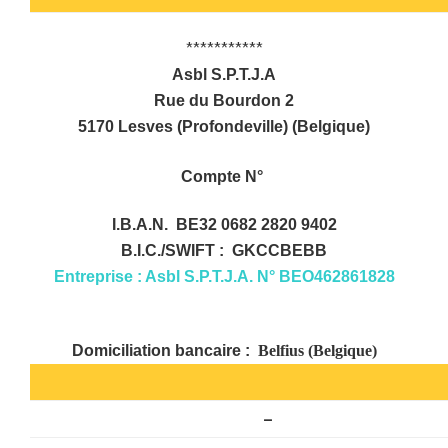
***********
Asbl S.P.T.J.A
Rue du Bourdon 2
5170 Lesves (Profondeville) (Belgique)
Compte N°
I.B.A.N.
BE32 0682 2820 9402
B.I.C./SWIFT :
GKCCBEBB
Entreprise : Asbl S.P.T.J.A. N° BEO462861828
Domiciliation bancaire :
Belfius (Belgique)
–