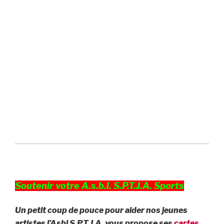
Soutenir votre A.s.b.l. S.P.T.J.A. Sports
Un petit coup de pouce pour aider nos jeunes
artistes l’Asbl S.P.T.J.A. vous propose ses
cartes