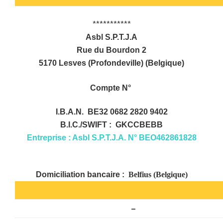
***********
Asbl S.P.T.J.A
Rue du Bourdon 2
5170 Lesves (Profondeville) (Belgique)
Compte N°
I.B.A.N.
BE32 0682 2820 9402
B.I.C./SWIFT :
GKCCBEBB
Entreprise : Asbl S.P.T.J.A. N° BEO462861828
Domiciliation bancaire :
Belfius (Belgique)
–