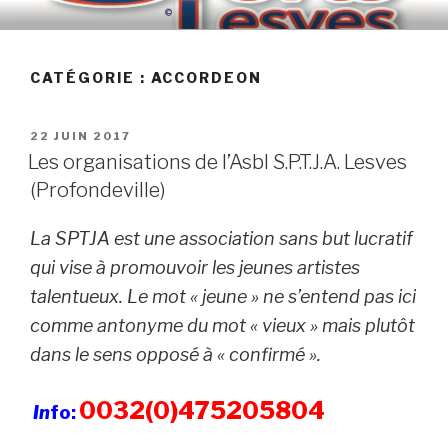
Skip
to
content
CATÉGORIE :
ACCORDEON
POSTED
22 JUIN 2017
ON
Les organisations de l’Asbl S.P.T.J.A. Lesves
(Profondeville)
La SPTJA est une association sans but lucratif
qui vise à promouvoir les jeunes artistes
talentueux. Le mot « jeune » ne s’entend pas ici
comme antonyme du mot « vieux » mais plutôt
dans le sens opposé à « confirmé ».
0032(0)475205804
In
fo: