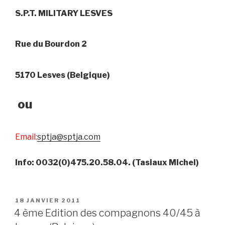
S.P.T. MILITARY LESVES
Rue du Bourdon 2
5170 Lesves (Belgique)
ou
Email:
sptja@sptja.com
Info: 0032(0)475.20.58.04. (Tasiaux Michel)
POSTED
18 JANVIER 2011
ON
4 ème Edition des compagnons 40/45 à