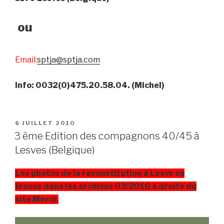
ou
Email:
sptja@sptja.com
Info: 0032(0)475.20.58.04. (Michel)
POSTED
6 JUILLET 2010
ON
3 ème Edition des compagnons 40/45 à
Lesves (Belgique)
Les photos de la reconstitution à Lesve se
trouve dans les archives 03/2010 à droite du
site Merci.