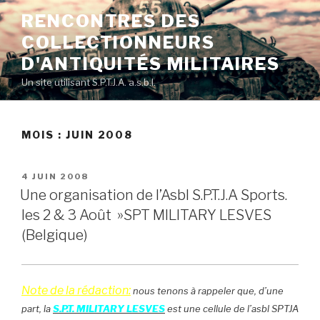
Skip
RENCONTRES DES
to
COLLECTIONNEURS
content
D'ANTIQUITÉS MILITAIRES
Un site utilisant S.P.T.J.A. a.s.b.l.
MOIS :
JUIN 2008
POSTED
4 JUIN 2008
ON
Une organisation de l’Asbl S.P.T.J.A Sports.
les 2 & 3 Août »SPT MILITARY LESVES
(Belgique)
Note de la rédaction:
nous tenons à rappeler que, d’une
part, la
S.P.T. MILITARY LESVES
est une cellule de l’asbl SPTJA