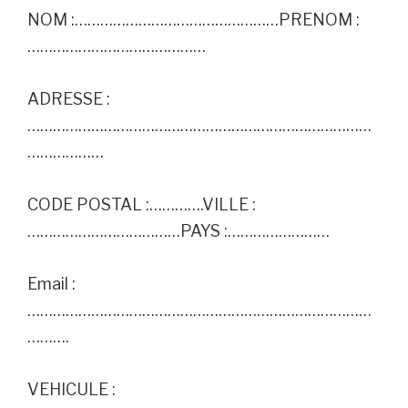
NOM :…………………………………………PRENOM :
……………………………………
ADRESSE :
………………………………………………………………………
………………
CODE POSTAL :………….VILLE :
………………………………PAYS :……………………
Email :
………………………………………………………………………
……….
VEHICULE :