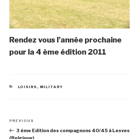
Rendez vous l’année prochaine
pour la 4 ème édition 2011
CATEGORIES
LOISIRS
,
MILITARY
Navigation
Previous
PREVIOUS
de
Post
3 ème Edition des compagnons 40/45 à Lesves
l’article
(Belgique)