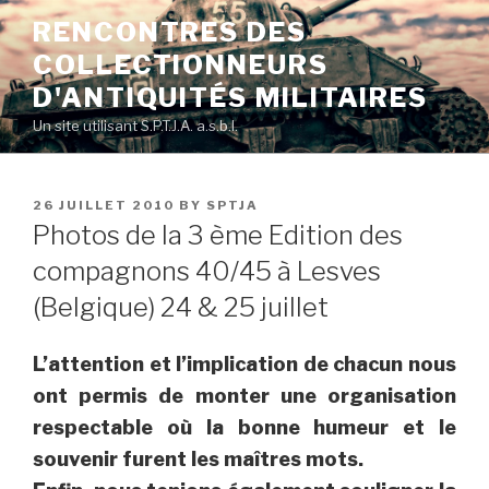
Skip
RENCONTRES DES
to
COLLECTIONNEURS
content
D'ANTIQUITÉS MILITAIRES
Un site utilisant S.P.T.J.A. a.s.b.l.
POSTED
26 JUILLET 2010
BY
SPTJA
ON
Photos de la 3 ème Edition des
compagnons 40/45 à Lesves
(Belgique) 24 & 25 juillet
L’attention et l’implication de chacun nous
ont permis de monter une organisation
respectable où la bonne humeur et le
souvenir furent les maîtres mots.