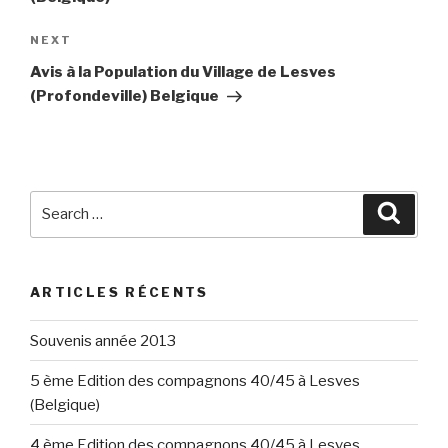
Next
NEXT
Post
Avis à la Population du Village de Lesves
(Profondeville) Belgique
Search
Searc
for:
ARTICLES RÉCENTS
Souvenis année 2013
5 ème Edition des compagnons 40/45 à Lesves
(Belgique)
4 ème Edition des compagnons 40/45 à Lesves