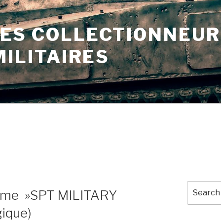
ES COLLECTIONNEUR
MILITAIRES
Search
2ème »SPT MILITARY
for:
gique)