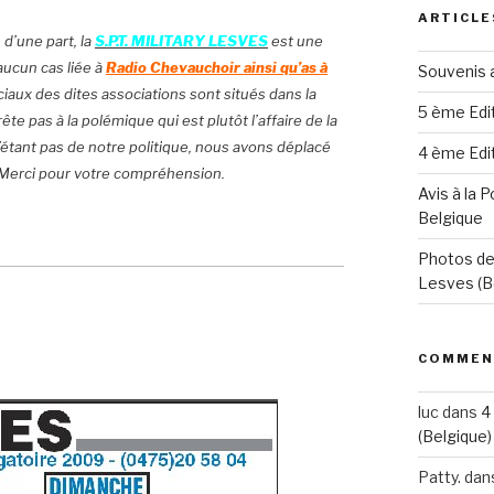
ARTICLE
d’une part, la
S.P.T. MILITARY LESVES
est une
 aucun cas liée à
Radio Chevauchoir ainsi qu’as à
Souvenis 
iaux des dites associations sont situés dans la
5 ème Edi
te pas à la polémique qui est plutôt l’affaire de la
n’étant pas de notre politique, nous avons déplacé
4 ème Edi
. Merci pour votre compréhension.
Avis à la 
Belgique
Photos de
Lesves (Be
COMMEN
luc
dans
4
(Belgique)
Patty.
dan