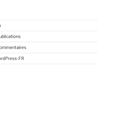
n
ublications
commentaires
ordPress-FR