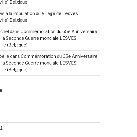
ille) Belgique
is à la Population du Village de Lesves
ille) Belgique
ichel
dans
Commémoration du 65e Anniversaire
de la Seconde Guerre mondiale LESVES
lle (Belgique)
belle
dans
Commémoration du 65e Anniversaire
de la Seconde Guerre mondiale LESVES
lle (Belgique)
S
8
11