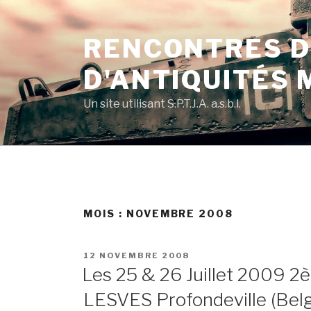
Skip
to
RENCONTRES D
content
D'ANTIQUITÉS 
Un site utilisant S.P.T.J.A. a.s.b.l.
MOIS :
NOVEMBRE 2008
POSTED
12 NOVEMBRE 2008
ON
Les 25 & 26 Juillet 2009 
LESVES Profondeville (Bel