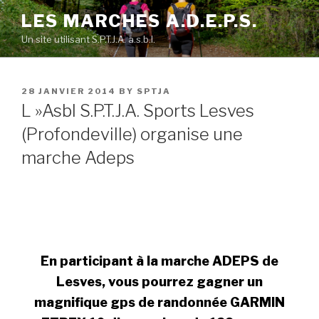
Skip
LES MARCHES A.D.E.P.S.
to
Un site utilisant S.P.T.J.A. a.s.b.l.
content
POSTED
28 JANVIER 2014
BY
SPTJA
ON
L »Asbl S.P.T.J.A. Sports Lesves
(Profondeville) organise une
marche Adeps
En participant à la marche ADEPS de
Lesves, vous pourrez gagner un
magnifique gps de randonnée GARMIN