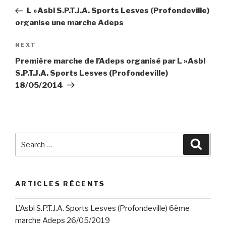
de
Post
L »Asbl S.P.T.J.A. Sports Lesves (Profondeville)
l’article
organise une marche Adeps
Next
NEXT
Post
Première marche de l’Adeps organisé par L »Asbl
S.P.T.J.A. Sports Lesves (Profondeville)
18/05/2014
Search
Searc
for:
ARTICLES RÉCENTS
L’Asbl S.P.T.J.A. Sports Lesves (Profondeville) 6ème
marche Adeps 26/05/2019