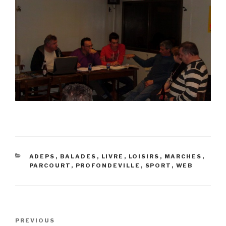
CATEGORIES
ADEPS
,
BALADES
,
LIVRE
,
LOISIRS
,
MARCHES
,
PARCOURT
,
PROFONDEVILLE
,
SPORT
,
WEB
Navigation
Previous
PREVIOUS