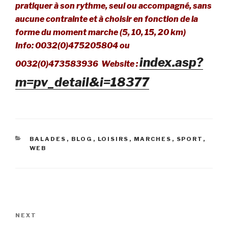
pratiquer à son rythme, seul ou accompagné, sans
aucune contrainte et à choisir en fonction de la
forme du moment marche (5, 10, 15, 20 km)
Info:
0032(0)475205804 ou
index.asp?
0032(0)473583936 Website :
m=pv_detail&i=18377
CATEGORIES
BALADES
,
BLOG
,
LOISIRS
,
MARCHES
,
SPORT
,
WEB
Navigation
de
Next
NEXT
l’article