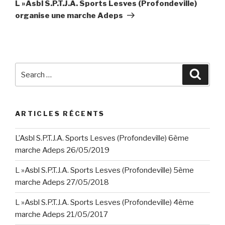
Post
L »Asbl S.P.T.J.A. Sports Lesves (Profondeville)
organise une marche Adeps
Search
Searc
for:
ARTICLES RÉCENTS
L’Asbl S.P.T.J.A. Sports Lesves (Profondeville) 6ème
marche Adeps 26/05/2019
L »Asbl S.P.T.J.A. Sports Lesves (Profondeville) 5ème
marche Adeps 27/05/2018
L »Asbl S.P.T.J.A. Sports Lesves (Profondeville) 4ème
marche Adeps 21/05/2017