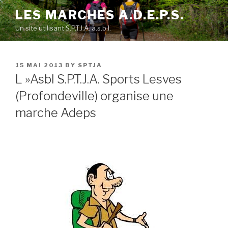
Skip
LES MARCHES A.D.E.P.S.
to
Un site utilisant S.P.T.J.A. a.s.b.l.
content
POSTED
15 MAI 2013
BY
SPTJA
ON
L »Asbl S.P.T.J.A. Sports Lesves
(Profondeville) organise une
marche Adeps