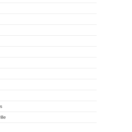
n
rs
lle