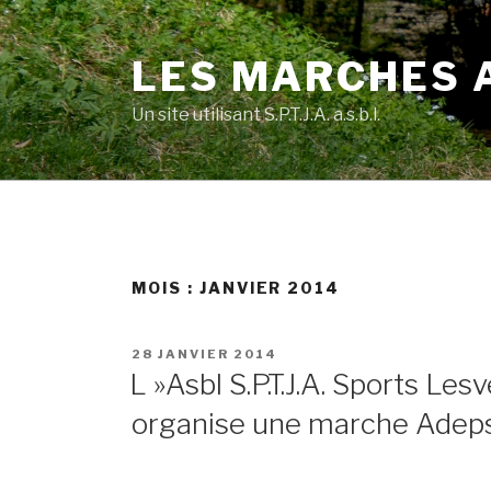
Skip
to
LES MARCHES A.
content
Un site utilisant S.P.T.J.A. a.s.b.l.
MOIS :
JANVIER 2014
POSTED
28 JANVIER 2014
ON
L »Asbl S.P.T.J.A. Sports Les
organise une marche Adep