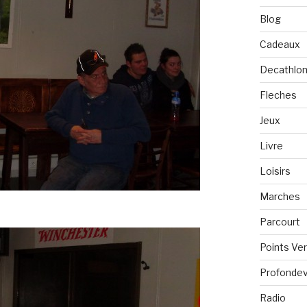
Blog
Cadeaux
Decathlo
Fleches
Jeux
Livre
Loisirs
Marches
Parcourt
Points Ve
Profondevi
Radio