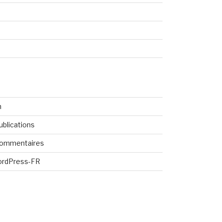
n
ublications
commentaires
ordPress-FR