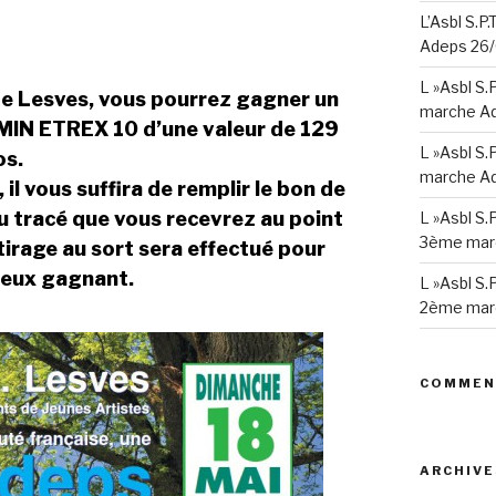
L’Asbl S.P
Adeps 26
L »Asbl S.
de Lesves, vous pourrez gagner un
marche A
IN ETREX 10 d’une valeur de 129
L »Asbl S.
os.
marche Ad
il vous suffira de remplir le bon de
du tracé que vous recevrez au point
L »Asbl S.
3ème mar
n tirage au sort sera effectué pour
reux gagnant.
L »Asbl S.
2ème mar
COMMEN
ARCHIVE