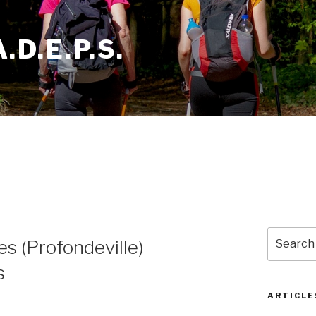
D.E.P.S.
Search
ves (Profondeville)
for:
s
ARTICLE