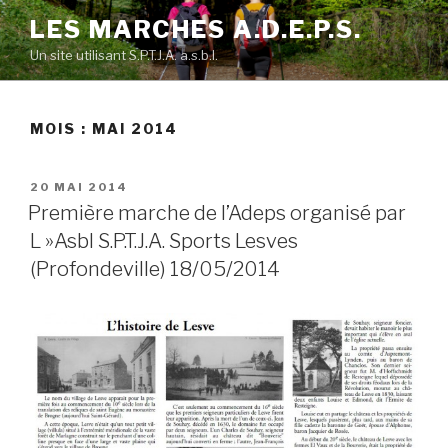
Skip
LES MARCHES A.D.E.P.S.
to
Un site utilisant S.P.T.J.A. a.s.b.l.
content
MOIS :
MAI 2014
POSTED
20 MAI 2014
ON
Première marche de l’Adeps organisé par
L »Asbl S.P.T.J.A. Sports Lesves
(Profondeville) 18/05/2014