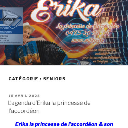
Skip
to
content
AGENDA D'ERIKA
CATÉGORIE :
SENIORS
POSTED
15 AVRIL 2025
ON
L’agenda d’Erika la princesse de
l’accordéon
Erika la princesse de l’accordéon & son