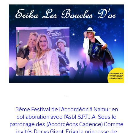
—
3ème Festival de l’Accordéon à Namur en
collaboration avec l’Asbl S.P.T.J.A. Sous le
patronage des (Accordéons Cadence) Comme
invités Denys Gigot, Erika la princesse de