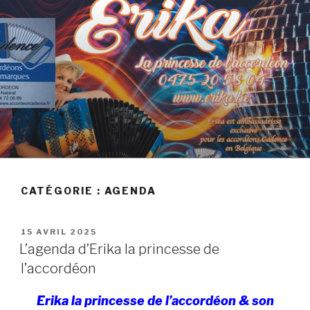
Skip
to
content
AGENDA D'ERIKA
CATÉGORIE :
AGENDA
POSTED
15 AVRIL 2025
ON
L’agenda d’Erika la princesse de
l’accordéon
Erika la princesse de l’accordéon & son