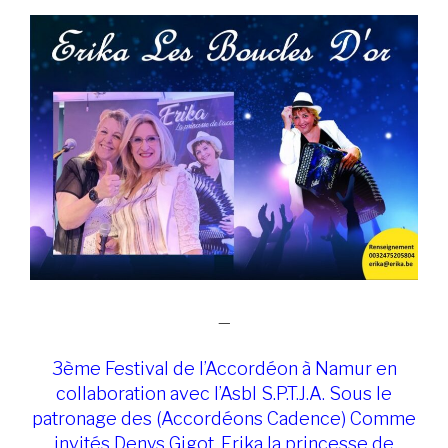
—
3ème Festival de l’Accordéon à Namur en
collaboration avec l’Asbl S.P.T.J.A. Sous le
patronage des (Accordéons Cadence) Comme
invités Denys Gigot, Erika la princesse de