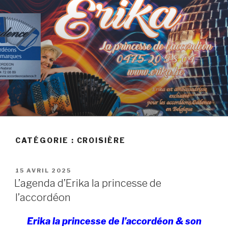
Skip
to
content
AGENDA D'ERIKA
CATÉGORIE :
CROISIÈRE
POSTED
15 AVRIL 2025
ON
L’agenda d’Erika la princesse de
l’accordéon
Erika la princesse de l’accordéon & son