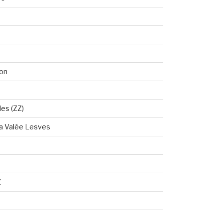
on
les (ZZ)
la Valée Lesves
Z