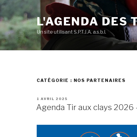
Skip
to
L'AGENDA DES 
content
Un site utilisant S.P.T.J.A. a.s.b.l.
CATÉGORIE :
NOS PARTENAIRES
POSTED
1 AVRIL 2025
ON
Agenda Tir aux clays 2026