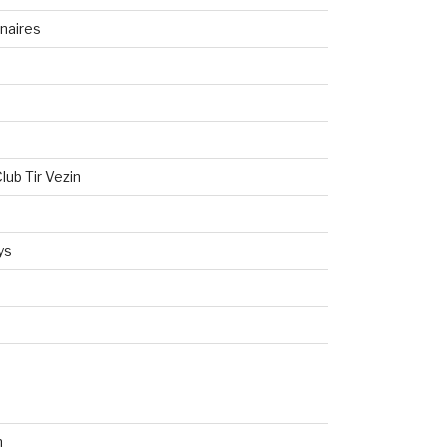
naires
lub Tir Vezin
ys
n