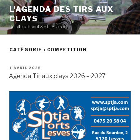
Skip
L'AGENDA DES TIRS AUX
to
CLAYS
content
Un site utilisant S.P.T.J.A. a.s.b.l.
CATÉGORIE :
COMPETITION
POSTED
1 AVRIL 2025
ON
Agenda Tir aux clays 2026 – 2027