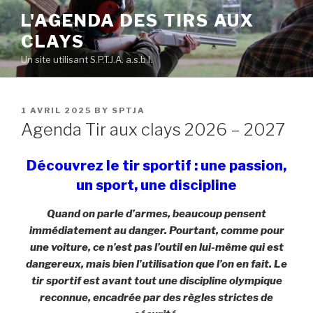
Skip
L'AGENDA DES TIRS AUX
to
CLAYS
content
Un site utilisant S.P.T.J.A. a.s.b.l.
POSTED
1 AVRIL 2025
BY
SPTJA
ON
Agenda Tir aux clays 2026 – 2027
Découvrez le tir sportif : une passion,
un sport, une discipline
Quand on parle d’armes, beaucoup pensent
immédiatement au danger. Pourtant, comme pour
une voiture, ce n’est pas l’outil en lui-même qui est
dangereux, mais bien l’utilisation que l’on en fait. Le
tir sportif est avant tout une discipline olympique
reconnue, encadrée par des règles strictes de