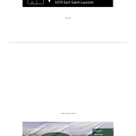
—–
———