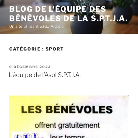
Aller
BLOG DE L'ÉQUIPE DES
au
BÉNÉVOLES DE LA S.P.T.J.A.
contenu
principal
Un site utilisant S.P.T.J.A. a.s.b.l.
CATÉGORIE :
SPORT
PUBLIÉ
9 DÉCEMBRE 2023
LE
L’équipe de l’Asbl S.P.T.J.A.