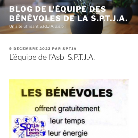
Aller
BLOG DE L'ÉQUIPE DES
au
BÉNÉVOLES DE LA S.P.T.J.A.
contenu
principal
Un site utilisant S.P.T.J.A. a.s.b.l.
PUBLIÉ
9 DÉCEMBRE 2023
PAR
SPTJA
LE
L’équipe de l’Asbl S.P.T.J.A.