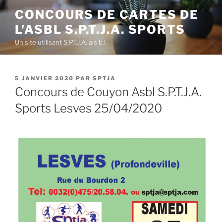
Aller
CONCOURS DE CARTES DE
au
L'ASBL S.P.T.J.A. SPORTS
contenu
principal
Un site utilisant S.P.T.J.A. a.s.b.l.
PUBLIÉ
5 JANVIER 2020
PAR
SPTJA
LE
Concours de Couyon Asbl S.P.T.J.A.
Sports Lesves 25/04/2020