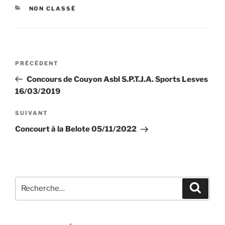
CATÉGORIES
NON CLASSÉ
Navigation
Article
PRÉCÉDENT
de
précédent
Concours de Couyon Asbl S.P.T.J.A. Sports Lesves
l’article
16/03/2019
Article
SUIVANT
suivant
Concourt à la Belote 05/11/2022
Recherche
Recher
pour
: